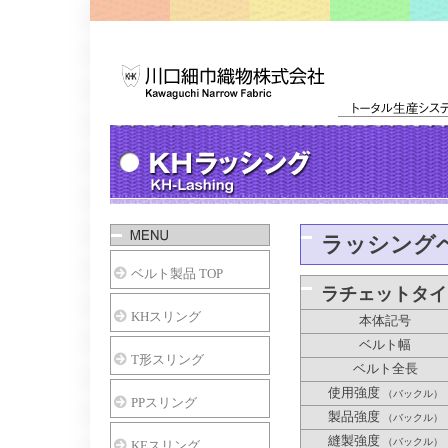
ラッシング
ベルト製品 TOP
ラチェットタイ
KHスリング
本体記号
ベルト幅
T形スリング
ベルト全長
使用強度
（バックル）
PPスリング
製品強度
（バックル）
縫製強度
（バックル）
KEスリング